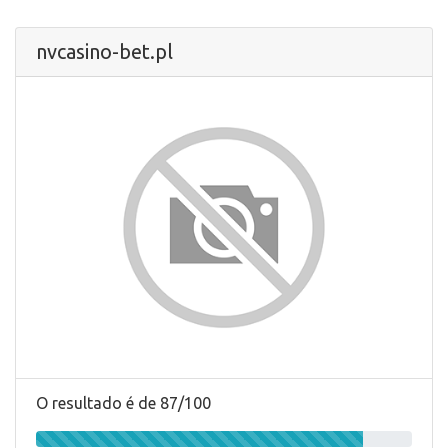
nvcasino-bet.pl
O resultado é de 87/100