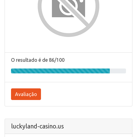
O resultado é de 86/100
Avaliação
luckyland-casino.us