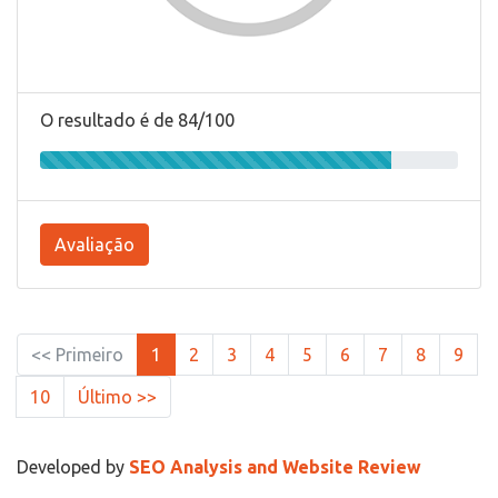
O resultado é de 84/100
Avaliação
<< Primeiro
1
2
3
4
5
6
7
8
9
10
Último >>
Developed by
SEO Analysis and Website Review