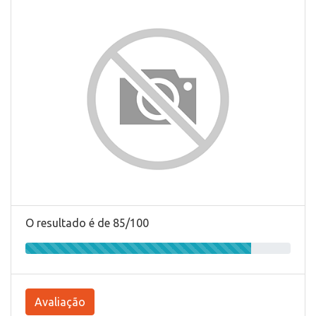
O resultado é de 85/100
Avaliação