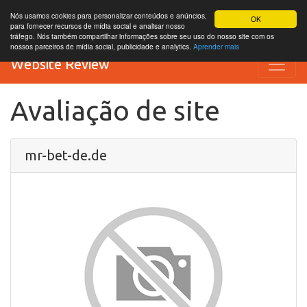
Nós usamos cookies para personalizar conteúdos e anúncios,
OK
para fornecer recursos de mídia social e analisar nosso
tráfego. Nós também compartilhar informações sobre seu uso do nosso site com os
nossos parceiros de mídia social, publicidade e analytics.
Aprender mais
Website Review
Avaliação de site
mr-bet-de.de