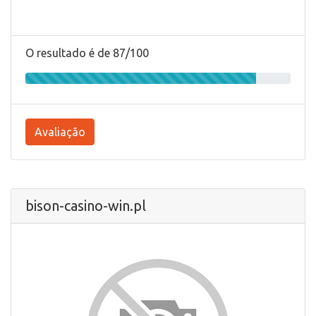
O resultado é de 87/100
Avaliação
bison-casino-win.pl