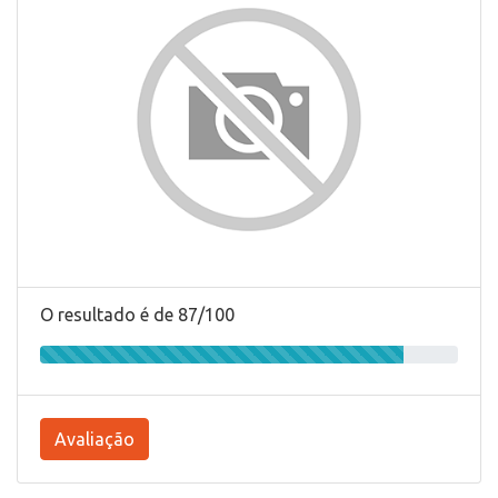
O resultado é de 87/100
Avaliação