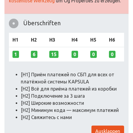
kostenlose Werkzeug
um Og Properties zu erzeugen.
Überschriften
H1
H2
H3
H4
H5
H6
1
6
15
0
0
0
[H1] Приём платежей по СБП для всех от
платёжной системы KAPSULA
[H2] Всё для приёма платежей из коробки
[H2] Подключение за 3 шага
[H2] Широкие возможности
[H2] Минимум кода — максимум платежей
[H2] Свяжитесь с нами
Ausklappen