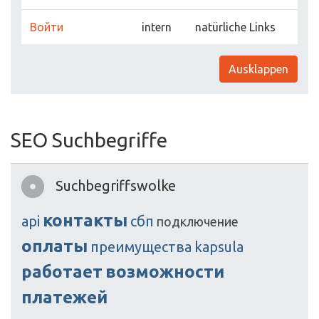
Войти
intern
natürliche Links
Ausklappen
SEO Suchbegriffe
Suchbegriffswolke
контакты
api
сбп
подключение
оплаты
преимущества
kapsula
работает
возможности
платежей