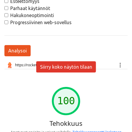
Esteettömyys
Parhaat käytännöt
Hakukoneoptimointi
Progressiivinen web-sovellus
Analysoi
Siirry koko näytön tilaan