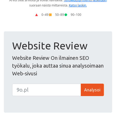
Website Review
Website Review On ilmainen SEO
työkalu, joka auttaa sinua analysoimaan
Web-sivusi
Analysoi