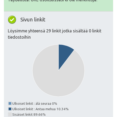
Sivun linkit
Löysimme yhteensä 29 linkit jotka sisältää 0 linkit
tiedostoihin
Ulkoiset linkit : älä seuraa 0%
Ulkoiset linkit : Antaa mehua 10.34%
Sisäiset linkit 89.66%