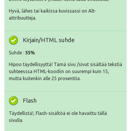
Hyvä, lähes tai kaikissa kuvissassi on Alt-
attribuutteja.
Kirjain/HTML suhde
Suhde :
55%
Hipoo täydellisyyttä! Tämä sivu /sivut sisältää tekstiä
suhteesssa HTML-koodiin on suurempi kuin 15,
mutta kuitenkin alle 25 prosenttia.
Flash
Täydellistä!, Flash-sisältöä ei ole havaittu tällä
sivulla.