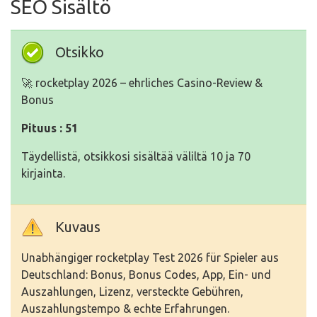
SEO Sisältö
Otsikko
🚀 rocketplay 2026 – ehrliches Casino-Review &
Bonus
Pituus : 51
Täydellistä, otsikkosi sisältää väliltä 10 ja 70
kirjainta.
Kuvaus
Unabhängiger rocketplay Test 2026 für Spieler aus
Deutschland: Bonus, Bonus Codes, App, Ein- und
Auszahlungen, Lizenz, versteckte Gebühren,
Auszahlungstempo & echte Erfahrungen.