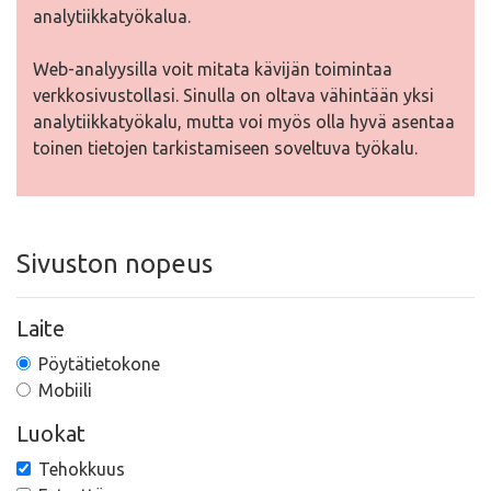
analytiikkatyökalua.
Web-analyysilla voit mitata kävijän toimintaa
verkkosivustollasi. Sinulla on oltava vähintään yksi
analytiikkatyökalu, mutta voi myös olla hyvä asentaa
toinen tietojen tarkistamiseen soveltuva työkalu.
Sivuston nopeus
Laite
Pöytätietokone
Mobiili
Luokat
Tehokkuus