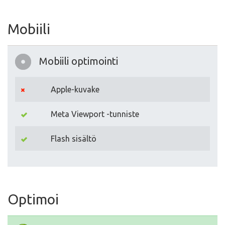
Mobiili
Mobiili optimointi
Apple-kuvake
Meta Viewport -tunniste
Flash sisältö
Optimoi