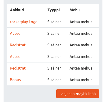
Ankkuri
Tyyppi
Mehu
rocketplay Logo
Sisäinen
Antaa mehua
Accedi
Sisäinen
Antaa mehua
Registrati
Sisäinen
Antaa mehua
Accedi
Sisäinen
Antaa mehua
Registrati
Sisäinen
Antaa mehua
Bonus
Sisäinen
Antaa mehua
Laajenna /näytä lisää