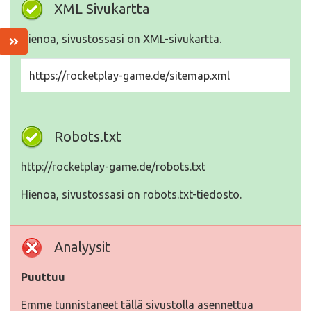
XML Sivukartta
Hienoa, sivustossasi on XML-sivukartta.
https://rocketplay-game.de/sitemap.xml
Robots.txt
http://rocketplay-game.de/robots.txt
Hienoa, sivustossasi on robots.txt-tiedosto.
Analyysit
Puuttuu
Emme tunnistaneet tällä sivustolla asennettua