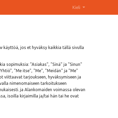
Kieli
käyttöä, jos et hyväksy kaikkia tällä sivulla
ia sopimuksia: "Asiakas", "Sinä" ja "Sinun"
"Yhtiö", "Me itse", "Me", "Meidän" ja "Me"
ot viittaavat tarjoukseen, hyväksymiseen ja
avalla nimenomaiseen tarkoitukseen
n mukaisesti. ja Alankomaiden voimassa olevan
isoilla kirjaimilla ja/tai hän tai he ovat