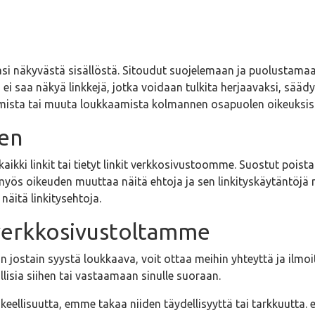
i näkyvästä sisällöstä. Sitoudut suojelemaan ja puolustamaan
ei saa näkyä linkkejä, jotka voidaan tulkita herjaavaksi, säädyt
amista tai muuta loukkaamista kolmannen osapuolen oikeuksis
nen
ki linkit tai tietyt linkit verkkosivustoomme. Suostut poistam
 oikeuden muuttaa näitä ehtoja ja sen linkityskäytäntöjä mil
itä linkitysehtoja.
verkkosivustoltamme
n jostain syystä loukkaava, voit ottaa meihin yhteyttä ja ilm
lisia siihen tai vastaamaan sinulle suoraan.
eellisuutta, emme takaa niiden täydellisyyttä tai tarkkuutta