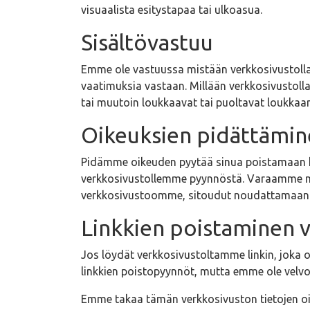
visuaalista esitystapaa tai ulkoasua.
Sisältövastuu
Emme ole vastuussa mistään verkkosivustollas
vaatimuksia vastaan. Millään verkkosivustolla 
tai muutoin loukkaavat tai puoltavat loukka
Oikeuksien pidättämi
Pidämme oikeuden pyytää sinua poistamaan kaik
verkkosivustollemme pyynnöstä. Varaamme myös
verkkosivustoomme, sitoudut noudattamaan nä
Linkkien poistaminen 
Jos löydät verkkosivustoltamme linkin, joka o
linkkien poistopyynnöt, mutta emme ole velvol
Emme takaa tämän verkkosivuston tietojen oik