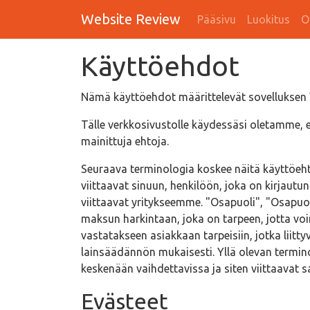
Website Review
Pääsivu
Luokitus
O
Käyttöehdot
Nämä käyttöehdot määrittelevät sovelluksen 
Tälle verkkosivustolle käydessäsi oletamme, e
mainittuja ehtoja.
Seuraava terminologia koskee näitä käyttöeht
viittaavat sinuun, henkilöön, joka on kirjautu
viittaavat yritykseemme. "Osapuoli", "Osapuol
maksun harkintaan, joka on tarpeen, jotta v
vastatakseen asiakkaan tarpeisiin, jotka liit
lainsäädännön mukaisesti. Yllä olevan termino
keskenään vaihdettavissa ja siten viittaavat 
Evästeet