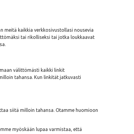
 meitä kaikkia verkkosivustollasi nousevia
tömäksi tai rikolliseksi tai jotka loukkaavat
sa.
aan välittömästi kaikki linkit
loin tahansa. Kun linkität jatkuvasti
oittaa siitä milloin tahansa. Otamme huomioon
. emme myöskään lupaa varmistaa, että