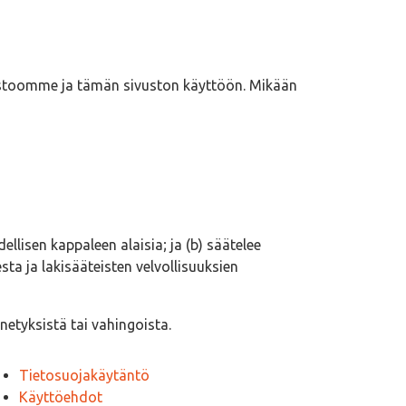
sivustoomme ja tämän sivuston käyttöön. Mikään
llisen kappaleen alaisia; ja (b) säätelee
a ja lakisääteisten velvollisuuksien
netyksistä tai vahingoista.
Tietosuojakäytäntö
Käyttöehdot