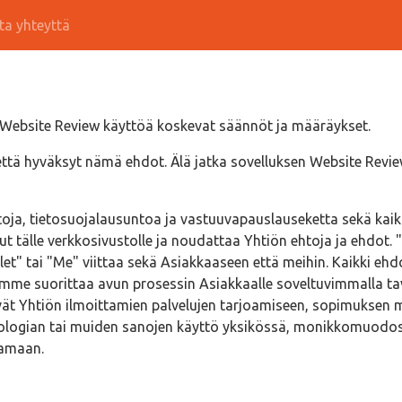
ta yhteyttä
Website Review käyttöä koskevat säännöt ja määräykset.
ttä hyväksyt nämä ehdot. Älä jatka sovelluksen Website Review 
oja, tietosuojalausuntoa ja vastuuvapauslauseketta sekä kaikk
nut tälle verkkosivustolle ja noudattaa Yhtiön ehtoja ja ehdot. 
et" tai "Me" viittaa sekä Asiakkaaseen että meihin. Kaikki ehd
oimme suorittaa avun prosessin Asiakkaalle soveltuvimmalla t
tyvät Yhtiön ilmoittamien palvelujen tarjoamiseen, sopimukse
logian tai muiden sanojen käyttö yksikössä, monikkomuodossa, 
samaan.