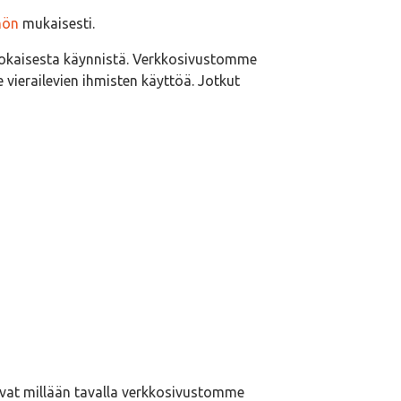
nön
mukaisesti.
 jokaisesta käynnistä. Verkkosivustomme
vierailevien ihmisten käyttöä. Jotkut
avat millään tavalla verkkosivustomme