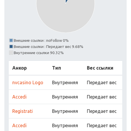
Внешние ссылки : noFollow 0%
Внешние ссылки : Передает вес 9.68%
Внутренние ссылки 90.32%
Анкор
Тип
Вес ссылки
nvcasino Logo
Внутренняя
Передает вес
Accedi
Внутренняя
Передает вес
Registrati
Внутренняя
Передает вес
Accedi
Внутренняя
Передает вес