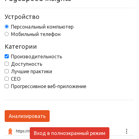
Устройство
Персональный компьютер
Мобильный телефон
Категории
Производительность
Доступность
Лучшие практики
СЕО
Прогрессивное веб-приложение
Анализировать
Вход в полноэкранный режим