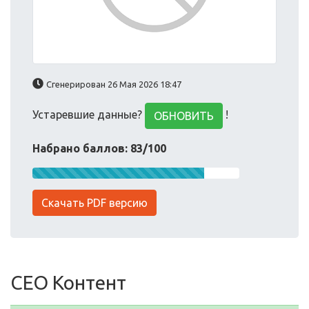
Сгенерирован 26 Мая 2026 18:47
Устаревшие данные?
!
ОБНОВИТЬ
Набрано баллов: 83/100
Скачать PDF версию
СЕО Контент