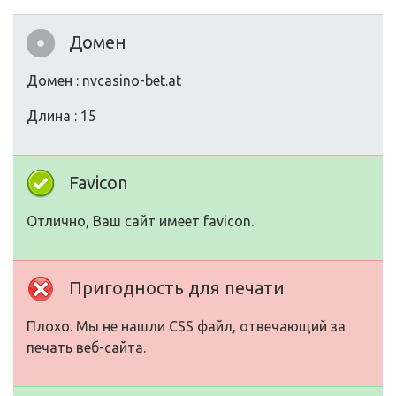
Домен
Домен : nvcasino-bet.at
Длина : 15
Favicon
Отлично, Ваш сайт имеет favicon.
Пригодность для печати
Плохо. Мы не нашли CSS файл, отвечающий за
печать веб-сайта.