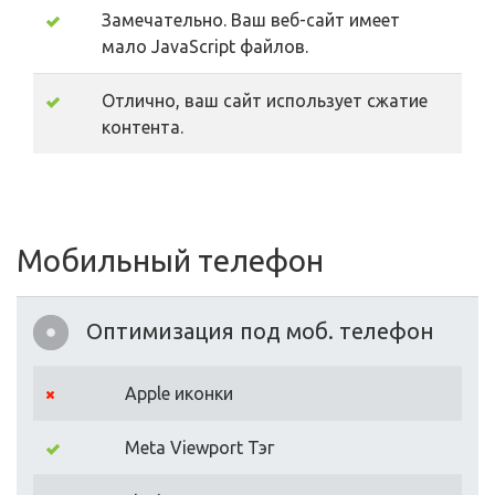
Замечательно. Ваш веб-сайт имеет
мало JavaScript файлов.
Отлично, ваш сайт использует сжатие
контента.
Мобильный телефон
Оптимизация под моб. телефон
Apple иконки
Meta Viewport Тэг