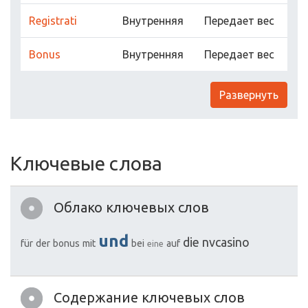
Registrati
Внутренняя
Передает вес
Bonus
Внутренняя
Передает вес
Развернуть
Ключевые слова
Облако ключевых слов
und
die
nvcasino
für
der
bonus
mit
bei
auf
eine
Содержание ключевых слов