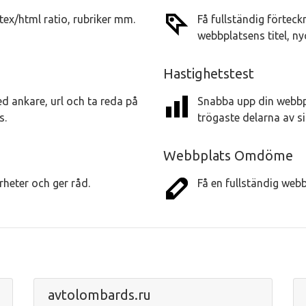
 tex/html ratio, rubriker mm.
Få fullständig förtec
webbplatsens titel, n
Hastighetstest
d ankare, url och ta reda på
Snabba upp din webbp
s.
trögaste delarna av s
Webbplats Omdöme
heter och ger råd.
Få en fullständig webb
avtolombards.ru