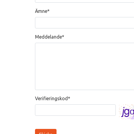
Ämne
*
Meddelande
*
Verifieringskod
*