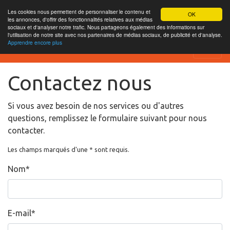
Les cookies nous permettent de personnaliser le contenu et
OK
les annonces, d'offrir des fonctionnalités relatives aux médias
sociaux et d'analyser notre trafic. Nous partageons également des informations sur
l'utilisation de notre site avec nos partenaires de médias sociaux, de publicité et d'analyse.
Apprendre encore plus
Website Review
Contactez nous
Si vous avez besoin de nos services ou d'autres
questions, remplissez le formulaire suivant pour nous
contacter.
Les champs marqués d'une * sont requis.
Nom
*
E-mail
*