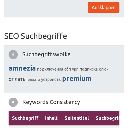
Ausklappen
SEO Suchbegriffe
Suchbegriffswolke
amnezia
подключения
сбп
vpn
подписка
ключ
premium
оплаты
устройств
оплата
Keywords Consistency
Suchbegriff
Inhalt
Seitentitel
Suchbegriffe