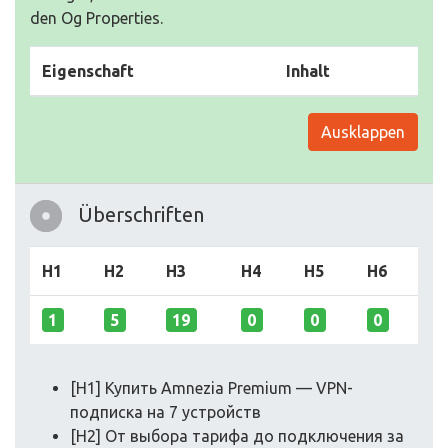
den Og Properties.
Eigenschaft
Inhalt
Ausklappen
Überschriften
H1
H2
H3
H4
H5
H6
1
5
19
0
0
0
[H1] Купить Amnezia Premium — VPN-
подписка на 7 устройств
[H2] От выбора тарифа до подключения за