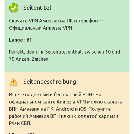
Seitentitel
Скачать VPN Амнезия на ПК и телефон —
Официальный Amnezia VPN
Länge : 61
Perfekt, denn Ihr Seitentitel enthält zwischen 10 und
70 Anzahl Zeichen.
Seitenbeschreibung
Ищете надежный и бесплатный ВПН? На
официальном сайте Amnezia VPN можно скачать
ВПН Амнезия на ПК, Android и iOS. Получите
рабочий Амнезия ВПН ключ с оплатой картами
РФ и СБП.