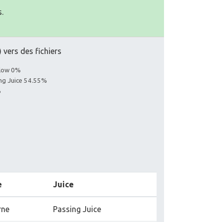
.
 vers des fichiers
llow 0%
ing Juice 54.55%
%
e
Juice
rne
Passing Juice