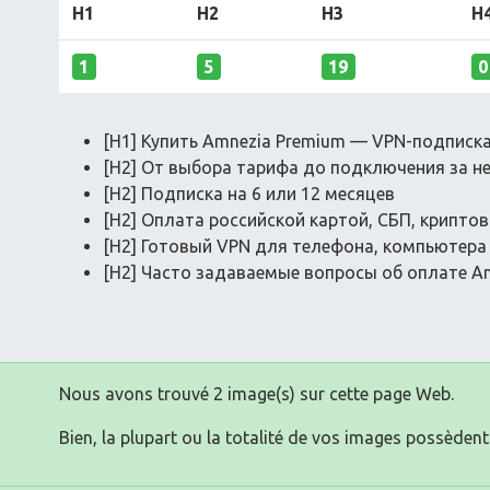
H1
H2
H3
H
1
5
19
0
[H1] Купить Amnezia Premium — VPN-подписка
[H2] От выбора тарифа до подключения за н
[H2] Подписка на 6 или 12 месяцев
[H2] Оплата российской картой, СБП, крипто
[H2] Готовый VPN для телефона, компьютера 
[H2] Часто задаваемые вопросы об оплате A
Nous avons trouvé 2 image(s) sur cette page Web.
Bien, la plupart ou la totalité de vos images possèdent 