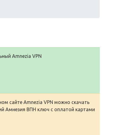
ьный Amnezia VPN
ом сайте Amnezia VPN можно скачать
чий Амнезия ВПН ключ с оплатой картами