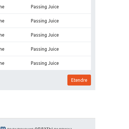
rne
Passing Juice
rne
Passing Juice
rne
Passing Juice
rne
Passing Juice
rne
Passing Juice
Etendre
um
оплаты
подключения
подписка