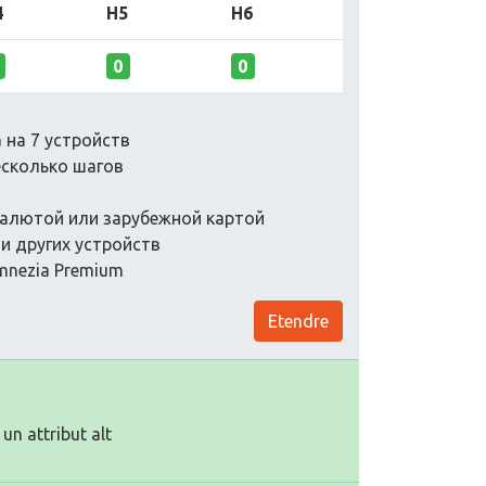
4
H5
H6
0
0
 на 7 устройств
есколько шагов
валютой или зарубежной картой
и других устройств
mnezia Premium
Etendre
un attribut alt