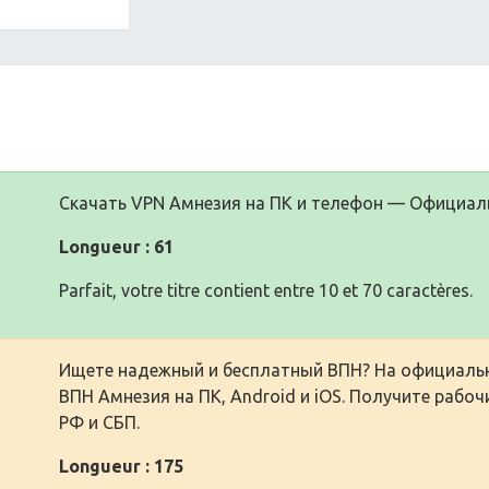
Скачать VPN Амнезия на ПК и телефон — Официал
Longueur : 61
Parfait, votre titre contient entre 10 et 70 caractères.
Ищете надежный и бесплатный ВПН? На официальн
ВПН Амнезия на ПК, Android и iOS. Получите рабо
РФ и СБП.
Longueur : 175