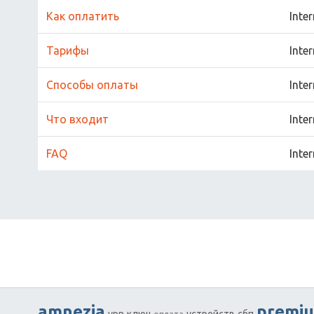
Как оплатить
Inte
Тарифы
Inte
Способы оплаты
Inte
Что входит
Inte
FAQ
Inte
amnezia
premi
vpn
ключ
устройств
сбп