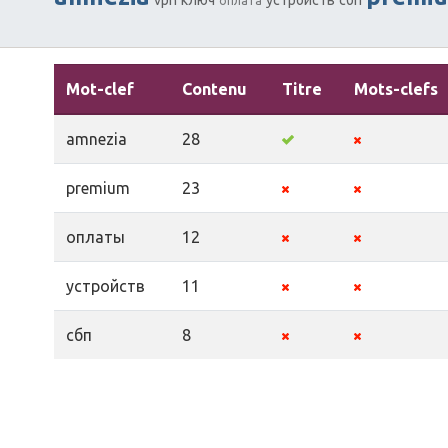
оплата
Mot-clef
Contenu
Titre
Mots-clefs
amnezia
28
premium
23
оплаты
12
устройств
11
сбп
8