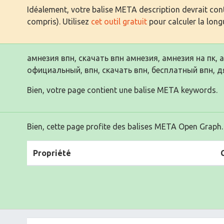
Idéalement, votre balise META description devrait cont
compris). Utilisez
cet outil gratuit
pour calculer la long
амнезия впн, скачать впн амнезия, амнезия на пк, 
официальный, впн, скачать впн, бесплатный впн, д
Bien, votre page contient une balise META keywords.
Bien, cette page profite des balises META Open Graph.
Propriété