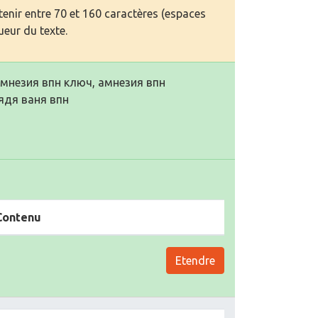
enir entre 70 et 160 caractères (espaces
ueur du texte.
амнезия впн ключ, амнезия впн
ядя ваня впн
Contenu
Etendre