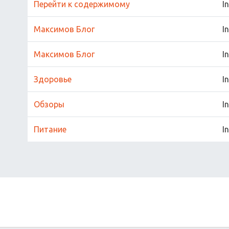
Перейти к содержимому
I
Максимов Блог
I
Максимов Блог
I
Здоровье
I
Обзоры
I
Питание
I