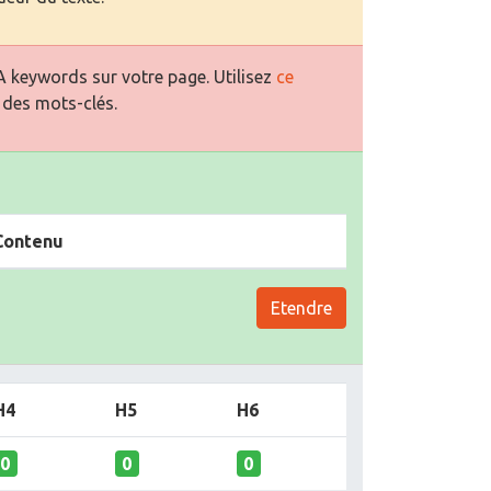
 keywords sur votre page. Utilisez
ce
 des mots-clés.
Contenu
Etendre
H4
H5
H6
0
0
0