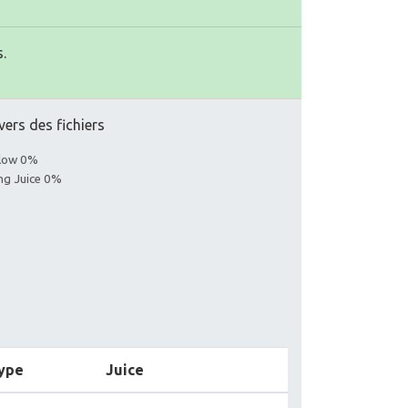
.
vers des fichiers
llow 0%
ing Juice 0%
ype
Juice