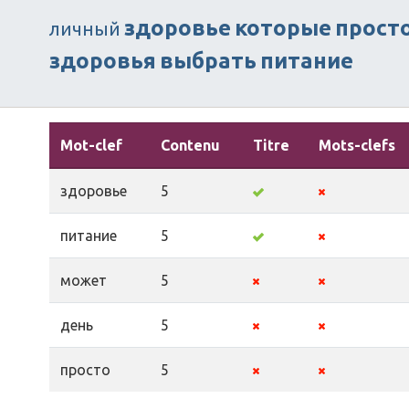
здоровье
которые
прост
личный
здоровья
выбрать
питание
Mot-clef
Contenu
Titre
Mots-clefs
здоровье
5
питание
5
может
5
день
5
просто
5