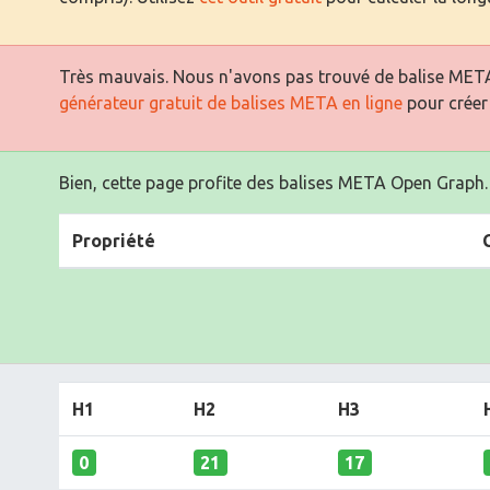
Très mauvais. Nous n'avons pas trouvé de balise META
générateur gratuit de balises META en ligne
pour créer
Bien, cette page profite des balises META Open Graph.
Propriété
H1
H2
H3
0
21
17