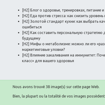
[H2] Блог о здоровье, тренировках, питание и
[H2] Еда против стресса: как снизить урове
[H2] Золотой стандарт кухни: как выбрать ка
ошибиться
[H2] Как составить персональную стратегию 
будущему
[H2] Мифы о метаболизме: можно ли его «разо
маркетинговые уловки?
[H2] Влияние закаливания на иммунитет: Поч
класс» для вашего здоровья
Nous avons trouvé 38 image(s) sur cette page Web.
Bien, la plupart ou la totalité de vos images possèdent 