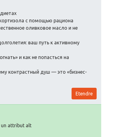
 диетах
нь кортизола с помощью рациона
чественное оливковое масло и не
долголетия: ваш путь к активному
гнать» и как не попасться на
ему контрастный душ — это «бизнес-
Etendre
un attribut alt