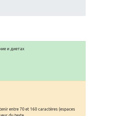
ие и диетах
enir entre 70 et 160 caractères (espaces
ueur du texte.