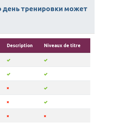
о
день
тренировки
может
Description
Niveaux de titre