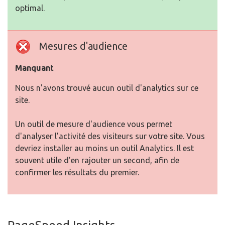
optimal.
Mesures d'audience
Manquant
Nous n'avons trouvé aucun outil d'analytics sur ce
site.
Un outil de mesure d'audience vous permet
d'analyser l’activité des visiteurs sur votre site. Vous
devriez installer au moins un outil Analytics. Il est
souvent utile d’en rajouter un second, afin de
confirmer les résultats du premier.