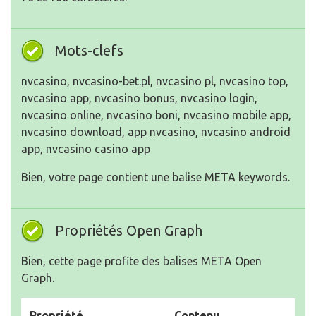
Mots-clefs
nvcasino, nvcasino-bet.pl, nvcasino pl, nvcasino top,
nvcasino app, nvcasino bonus, nvcasino login,
nvcasino online, nvcasino boni, nvcasino mobile app,
nvcasino download, app nvcasino, nvcasino android
app, nvcasino casino app
Bien, votre page contient une balise META keywords.
Propriétés Open Graph
Bien, cette page profite des balises META Open
Graph.
Propriété
Contenu