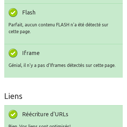
Flash
Parfait, aucun contenu FLASH n'a été détecté sur
cette page.
Iframe
Génial, il n'y a pas d'Iframes détectés sur cette page.
Liens
Réécriture d'URLs
Bien. Vos liens sont optimisés!