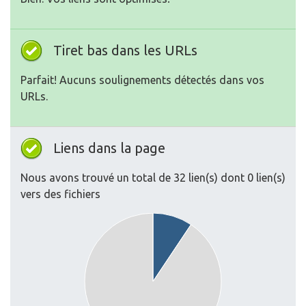
Tiret bas dans les URLs
Parfait! Aucuns soulignements détectés dans vos
URLs.
Liens dans la page
Nous avons trouvé un total de 32 lien(s) dont 0 lien(s)
vers des fichiers