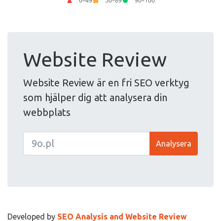
Website Review
Website Review är en fri SEO verktyg
som hjälper dig att analysera din
webbplats
Analysera
Developed by
SEO Analysis and Website Review