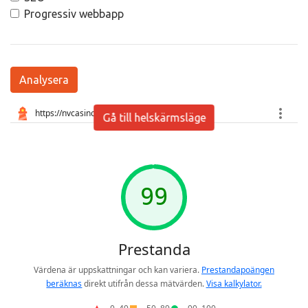
Progressiv webbapp
Analysera
Gå till helskärmsläge