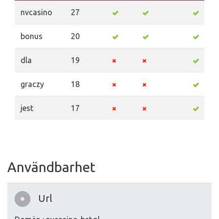
nvcasino
27
bonus
20
dla
19
graczy
18
jest
17
Användbarhet
Url