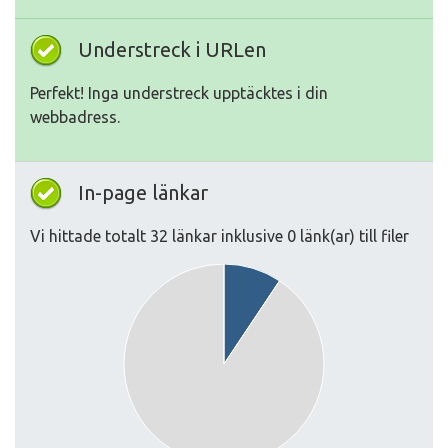
Understreck i URLen
Perfekt! Inga understreck upptäcktes i din
webbadress.
In-page länkar
Vi hittade totalt 32 länkar inklusive 0 länk(ar) till filer