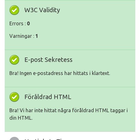
W3C Validity
Errors :
0
Varningar :
1
E-post Sekretess
Bra! Ingen e-postadress har hittats i klartext.
Föråldrad HTML
Bra! Vi har inte hittat några föråldrad HTML taggar i
din HTML.