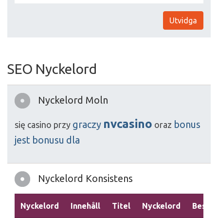
Utvidga
SEO Nyckelord
Nyckelord Moln
nvcasino
graczy
bonus
się
casino
przy
oraz
jest
bonusu
dla
Nyckelord Konsistens
Nyckelord
Innehåll
Titel
Nyckelord
Beskri