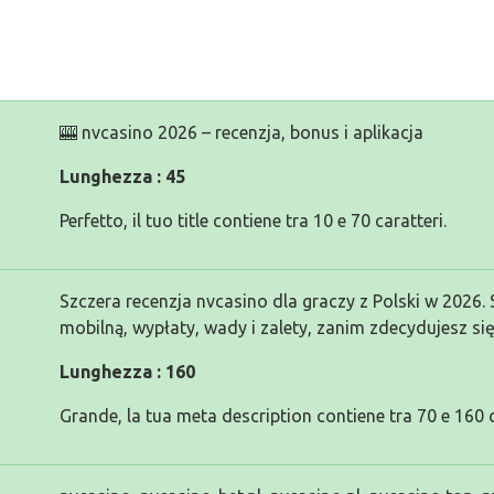
🎰 nvcasino 2026 – recenzja, bonus i aplikacja
Lunghezza : 45
Perfetto, il tuo title contiene tra 10 e 70 caratteri.
Szczera recenzja nvcasino dla graczy z Polski w 2026.
mobilną, wypłaty, wady i zalety, zanim zdecydujesz się
Lunghezza : 160
Grande, la tua meta description contiene tra 70 e 160 c