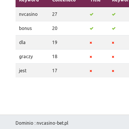
nvcasino
27
bonus
20
dla
19
graczy
18
jest
17
Dominio : nvcasino-bet.pl