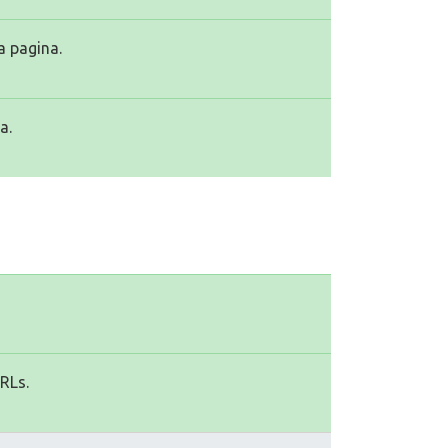
a pagina.
a.
URLs.