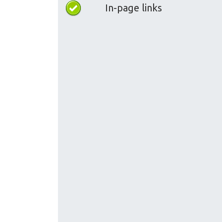
In-page links