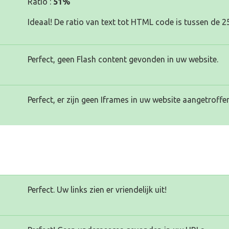
Ratio :
51%
Ideaal! De ratio van text tot HTML code is tussen de 2
Perfect, geen Flash content gevonden in uw website.
Perfect, er zijn geen Iframes in uw website aangetroffen
Perfect. Uw links zien er vriendelijk uit!