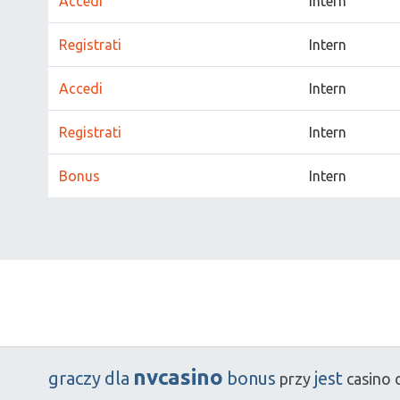
Accedi
Intern
Registrati
Intern
Accedi
Intern
Registrati
Intern
Bonus
Intern
nvcasino
graczy
dla
bonus
jest
przy
casino