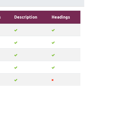
s
Description
Headings