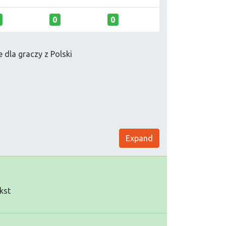
0
0
 dla graczy z Polski
Expand
kst