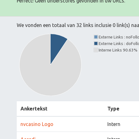
Perfect! Geen underscores gevonden in uw URLs.
We vonden een totaal van 32 links inclusie 0 link(s) n
Externe Links : noFol
Externe Links : doFol
Interne Links 90.63%
Ankertekst
Type
nvcasino Logo
Intern