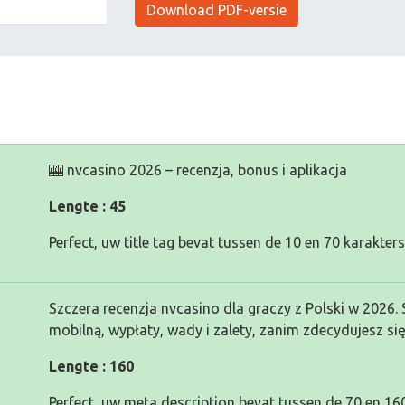
Download PDF-versie
🎰 nvcasino 2026 – recenzja, bonus i aplikacja
Lengte : 45
Perfect, uw title tag bevat tussen de 10 en 70 karakters
Szczera recenzja nvcasino dla graczy z Polski w 2026.
mobilną, wypłaty, wady i zalety, zanim zdecydujesz się
Lengte : 160
Perfect, uw meta description bevat tussen de 70 en 160