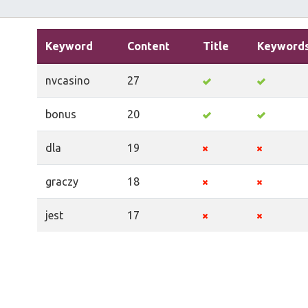
Keyword
Content
Title
Keyword
nvcasino
27
bonus
20
dla
19
graczy
18
jest
17