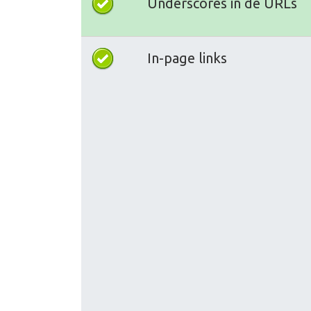
Underscores in de URLs
In-page links