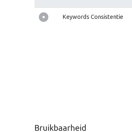
Keywords Consistentie
Bruikbaarheid