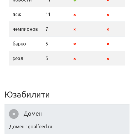
псж
11
чемпионов
7
барко
5
реал
5
Юзабилити
Домен
Домен : goalfeed.ru