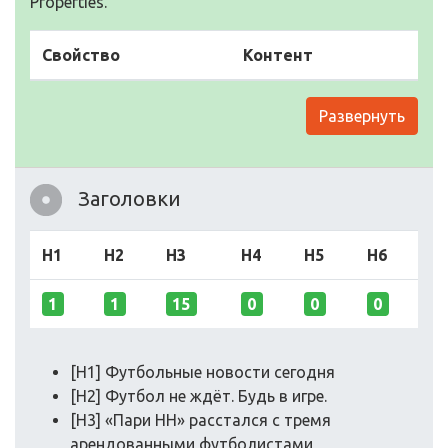
Properties.
Свойство
Контент
Развернуть
Заголовки
H1
H2
H3
H4
H5
H6
1
1
15
0
0
0
[H1] Футбольные новости сегодня
[H2] Футбол не ждёт. Будь в игре.
[H3] «Пари НН» расстался с тремя
арендованными футболистами