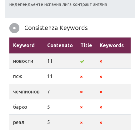
индепендьенте
испания
лига
контракт
англия
Consistenza Keywords
Keyword
Contenuto
Title
Keywords
Des
новости
11
псж
11
чемпионов
7
барко
5
реал
5