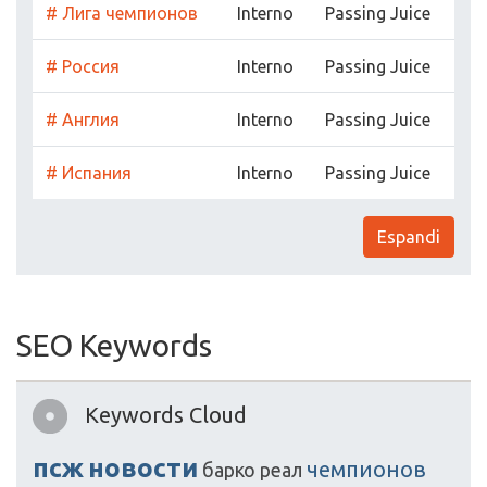
# Лига чемпионов
Interno
Passing Juice
# Россия
Interno
Passing Juice
# Англия
Interno
Passing Juice
# Испания
Interno
Passing Juice
Espandi
SEO Keywords
Keywords Cloud
псж
новости
чемпионов
барко
реал