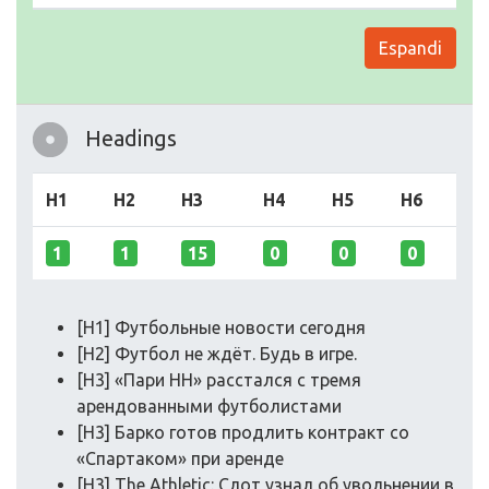
Espandi
Headings
H1
H2
H3
H4
H5
H6
1
1
15
0
0
0
[H1] Футбольные новости сегодня
[H2] Футбол не ждёт. Будь в игре.
[H3] «Пари НН» расстался с тремя
арендованными футболистами
[H3] Барко готов продлить контракт со
«Спартаком» при аренде
[H3] The Athletic: Слот узнал об увольнении в