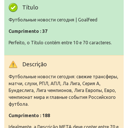
Título
Футбольные новости сегодня | GoalFeed
Cumprimento : 37
Perfeito, o Título contém entre 10 e 70 caracteres.
Descrição
Футбольные новости сегодня: свежие трансферы,
матчи, слухи, РПЛ, АПЛ, Ла Лига, Серия А,
Бундеслига, Лига чемпионов, Лига Европы, Евро,
чемпионат мира и главные события Российского
футбола.
Cumprimento : 188
Idealmente, a Descrição META deve conter entre 70 e