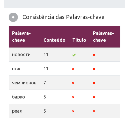
Consistência das Palavras-chave
Palavra-
Palavras-
chave
Conteúdo
Título
chave
Des
новости
11
псж
11
чемпионов
7
барко
5
реал
5