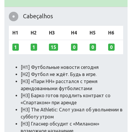
Cabeçalhos
H1
H2
H3
H4
H5
H6
1
1
15
0
0
0
[H1] Футбольные новости сегодня
[H2] Футбол не ждёт. Будь в игре.
[H3] «Пари НН» расстался с тремя
арендованными футболистами
[H3] Барко готов продлить контракт со
«Спартаком» при аренде
[H3] The Athletic: Слот узнал об увольнении в
субботу утром
[H3] Гласнер обсудит с «Миланом»
возможное назначение