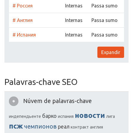
# Россия
Internas
Passa sumo
# Англия
Internas
Passa sumo
# Испания
Internas
Passa sumo
Expandir
Palavras-chave SEO
Núvem de palavras-chave
новости
барко
индепендьенте
испания
лига
псж
чемпионов
реал
контракт
англия