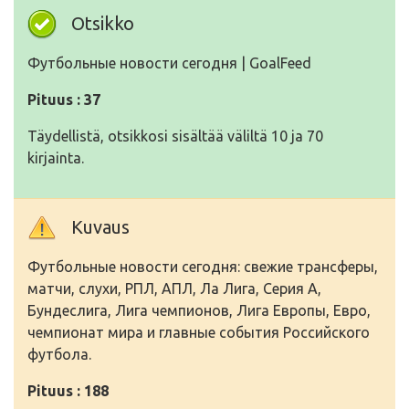
Otsikko
Футбольные новости сегодня | GoalFeed
Pituus : 37
Täydellistä, otsikkosi sisältää väliltä 10 ja 70
kirjainta.
Kuvaus
Футбольные новости сегодня: свежие трансферы,
матчи, слухи, РПЛ, АПЛ, Ла Лига, Серия А,
Бундеслига, Лига чемпионов, Лига Европы, Евро,
чемпионат мира и главные события Российского
футбола.
Pituus : 188