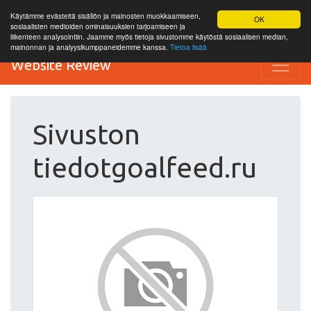
Käytämme evästeitä sisällön ja mainosten muokkaamiseen,
OK
sosiaalisten medioiden ominaisuuksien tarjoamiseen ja
liikenteen analysointiin. Jaamme myös tietoja sivustomme käytöstä sosiaalisen median,
mainonnan ja analyysikumppaneidemme kanssa.
Tietoa lisää
Website Review
Sivuston
tiedotgoalfeed.ru