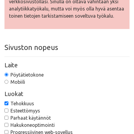
verkkosivustollasi. Sinulla on oltava vähintään yksi
analytiikkatyökalu, mutta voi myös olla hyvä asentaa
toinen tietojen tarkistamiseen soveltuva työkalu.
Sivuston nopeus
Laite
Pöytätietokone
Mobiili
Luokat
Tehokkuus
Esteettömyys
Parhaat käytännöt
Hakukoneoptimointi
Progressiivinen web-sovellus