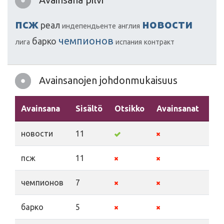
псж
новости
реал
индепендьенте
англия
чемпионов
барко
лига
испания
контракт
Avainsanojen johdonmukaisuus
Avainsana
Sisältö
Otsikko
Avainsanat
Ku
новости
11
псж
11
чемпионов
7
барко
5