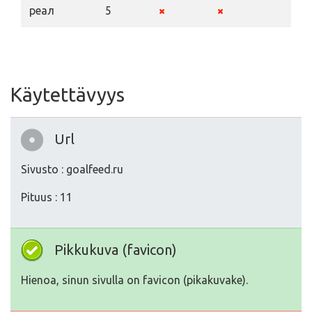
реал
5
Käytettävyys
Url
Sivusto : goalfeed.ru
Pituus : 11
Pikkukuva (favicon)
Hienoa, sinun sivulla on favicon (pikakuvake).