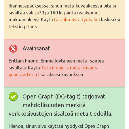
Ihannetapauksessa, sinun meta-kuvauksessa pitäisi
sisältää väliltä70 ja 160 kirjainta (välilyönnit
mukaanlukien). Käytä
tätä ilmaista työkalua
laskeaksi
tekstin pituus.
Avainsanat
Erittäin huono. Emme löytäneen meta -sanoja
sivultasi. Käytä
Tätä ilmaista meta-kuvaus
generaattoria
lisätäksesi kuvauksen.
Open Graph (OG-tägit) tarjoavat
mahdollisuuden merkitä
verkkosivustojen sisältöä meta-tiedoilla.
Hienoa, sinun sivu käyttää hyödyksi Open Graph