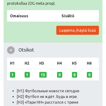
protokollaa (OG meta prop).
Omaisuus
Sisältö
Laajenna /näytä lisää
Otsikot
H1
H2
H3
H4
H5
H6
1
1
15
0
0
0
[H1] Футбольные новости сегодня
[H2] Футбол не ждёт. Будь в игре.
[H3] «Пари НН» расстался с тремя