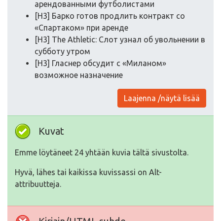
арендованными футболистами
[H3] Барко готов продлить контракт со
«Спартаком» при аренде
[H3] The Athletic: Слот узнал об увольнении в
субботу утром
[H3] Гласнер обсудит с «Миланом»
возможное назначение
Laajenna /näytä lisää
Kuvat
Emme löytäneet 24 yhtään kuvia tältä sivustolta.
Hyvä, lähes tai kaikissa kuvissassi on Alt-
attribuutteja.