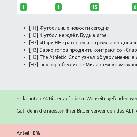
1
1
15
0
[H1] Футбольные новости сегодня
[H2] Футбол не ждёт. Будь в игре.
[H3] «Пари НН» расстался с тремя арендова
[H3] Барко готов продлить контракт со «Спа
[H3] The Athletic: Слот узнал об увольнении в
[H3] Гласнер обсудит с «Миланом» возможно
Es konnten 24 Bilder auf dieser Webseite gefunden we
Gut, denn die meisten Ihrer Bilder verwenden das ALT-A
Anteil :
8%