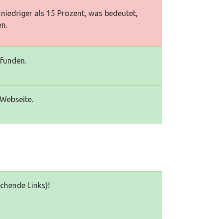
niedriger als 15 Prozent, was bedeutet,
en.
efunden.
 Webseite.
echende Links)!