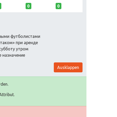
0
0
нными футболистами
ртаком» при аренде
 субботу утром
е назначение
Ausklappen
rden.
ttribut.