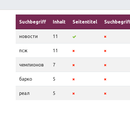
Suchbegriff
Inhalt
Seitentitel
Suchbegrif
новости
11
псж
11
чемпионов
7
барко
5
реал
5