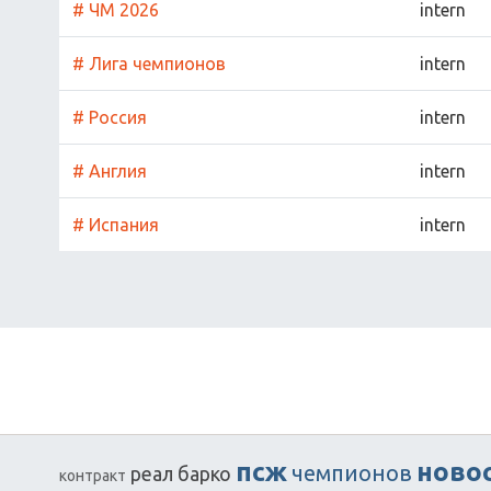
# ЧМ 2026
intern
# Лига чемпионов
intern
# Россия
intern
# Англия
intern
# Испания
intern
псж
ново
чемпионов
реал
барко
контракт