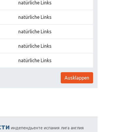
natürliche Links
natürliche Links
natürliche Links
natürliche Links
natürliche Links
Ausklappen
сти
индепендьенте
испания
лига
англия