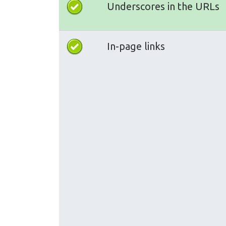
Underscores in the URLs
In-page links