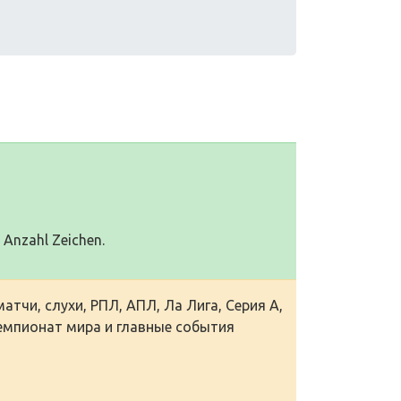
0 Anzahl Zeichen.
тчи, слухи, РПЛ, АПЛ, Ла Лига, Серия А,
чемпионат мира и главные события